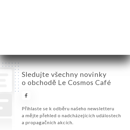
Úterý
07:00-00:30
Středa
07:00-00:30
Čtvrtek
07:00-00:30
Pátek
07:00-00:30
Sobota
07:00-00:30
Neděle
Zavřeno
Sledujte všechny novinky
o obchodě Le Cosmos Café
Přihlaste se k odběru našeho newsletteru
a mějte přehled o nadcházejících událostech
a propagačních akcích.