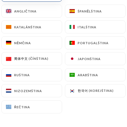
ANGLIČTINA
ANGLIČTINA
ŠPANĚLŠTINA
ŠPANĚLŠTINA
KATALÁNŠTINA
KATALÁNŠTINA
ITALŠTINA
ITALŠTINA
Le Cosmos Café
NĚMČINA
NĚMČINA
PORTUGALŠTINA
PORTUGALŠTINA
简体中文 (ČÍNŠTINA)
简体中文 (ČÍNŠTINA)
JAPONŠTINA
JAPONŠTINA
93 RECENZE
BRASSERIE
RUŠTINA
RUŠTINA
ARABŠTINA
ARABŠTINA
133 Avenue Emile Zola
75015 Paris France
한국어 (KOREJŠTINA)
한국어 (KOREJŠTINA)
NIZOZEMŠTINA
NIZOZEMŠTINA
ŘEČTINA
ŘEČTINA
Kdo jsme?