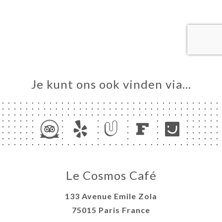
ME
VEREN
ERIJ
IEW
NU
Je kunt ons ook vinden via…
TACT
Le Cosmos Café
133 Avenue Emile Zola
75015 Paris France