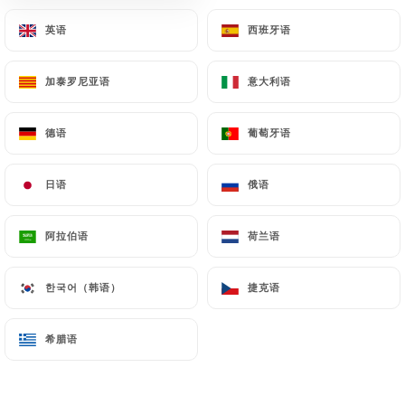
英语
英语
西班牙语
西班牙语
加泰罗尼亚语
加泰罗尼亚语
意大利语
意大利语
Le Cosmos Café
德语
德语
葡萄牙语
葡萄牙语
日语
日语
俄语
俄语
93 评论
BRASSERIE
阿拉伯语
阿拉伯语
荷兰语
荷兰语
133 Avenue Emile Zola
75015 Paris France
한국어（韩语）
한국어（韩语）
捷克语
捷克语
希腊语
希腊语
餐厅简介